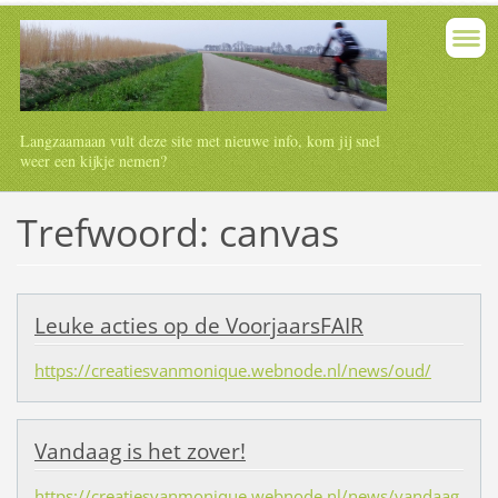
Langzaamaan vult deze site met nieuwe info, kom jij snel
weer een kijkje nemen?
Trefwoord: canvas
Leuke acties op de VoorjaarsFAIR
https://creatiesvanmonique.webnode.nl/news/oud/
Vandaag is het zover!
https://creatiesvanmonique.webnode.nl/news/vandaag