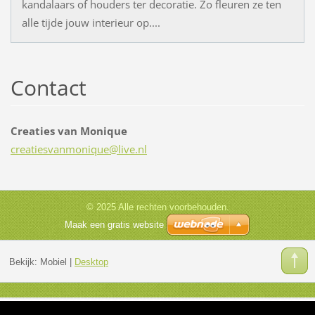
kandalaars of houders ter decoratie. Zo fleuren ze ten
alle tijde jouw interieur op....
Contact
Creaties van Monique
creaties
vanmoniq
ue@live.
nl
© 2025 Alle rechten voorbehouden.
Maak een gratis website
Bekijk:
Mobiel
|
Desktop