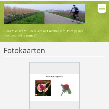
Langzaamaan vult deze site met nieuwe info, kom jij snel
weer een kijkje nemen?
Fotokaarten