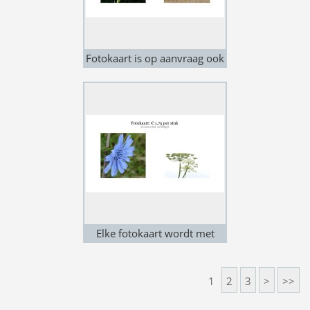
Fotokaart is op aanvraag ook
in grotere maat te bestellen.
Elke fotokaart wordt met
liefde en passie voor
fotografie gemaakt.
1
2
3
>
>>