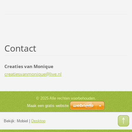
Contact
Creaties van Monique
creaties
vanmoniq
ue@live.
nl
© 2025 Alle rechten voorbehouden.
Maak een gratis website
Bekijk:
Mobiel
|
Desktop