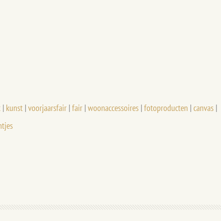
t
|
kunst
|
voorjaarsfair
|
fair
|
woonaccessoires
|
fotoproducten
|
canvas
|
htjes