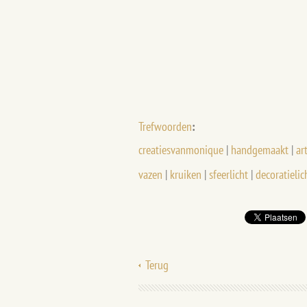
Trefwoorden
:
creatiesvanmonique
|
handgemaakt
|
ar
vazen
|
kruiken
|
sfeerlicht
|
decoratielic
Terug