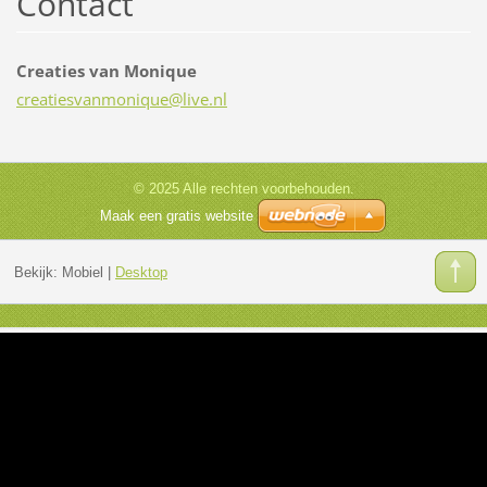
Contact
Creaties van Monique
creaties
vanmoniq
ue@live.
nl
© 2025 Alle rechten voorbehouden.
Maak een gratis website
Bekijk:
Mobiel
|
Desktop