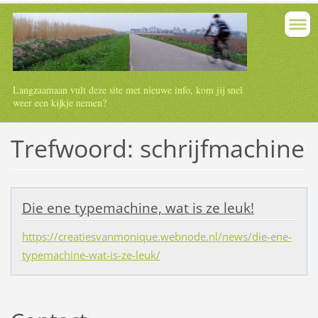
Langzaamaan vult deze site met nieuwe info, kom jij snel
weer een kijkje nemen?
Trefwoord: schrijfmachine
Die ene typemachine, wat is ze leuk!
https://creatiesvanmonique.webnode.nl/news/die-ene-
typemachine-wat-is-ze-leuk/