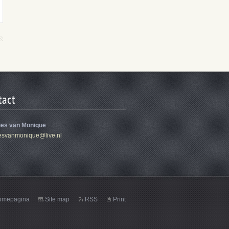
tact
ies van Monique
es
vanmoniq
ue@live.
nl
omepagina
Site map
RSS
Print