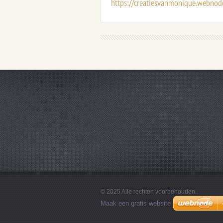
https://creatiesvanmonique.webnod
© 2025 Alle rechten voorbehouden.
Maak een gratis website