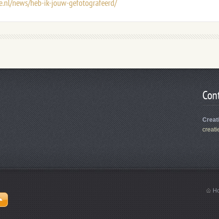
e.nl/news/heb-ik-jouw-gefotografeerd/
Con
Creat
creati
H