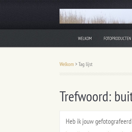
WELKOM
FOTOPRODUCTEN
Langzaamaan vult deze site met nieuwe info
Welkom
>
Tag lijst
Trefwoord: bui
Heb ik jouw gefotografeerd