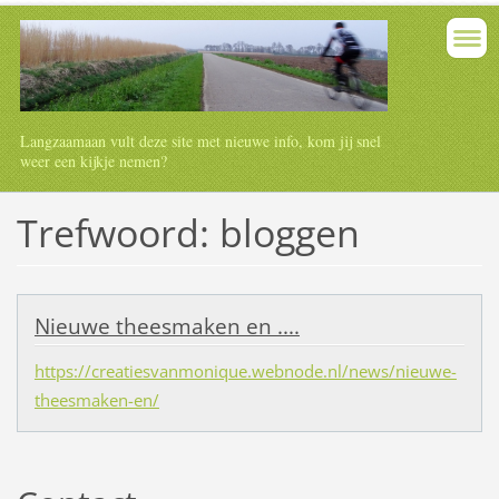
Langzaamaan vult deze site met nieuwe info, kom jij snel
weer een kijkje nemen?
Trefwoord: bloggen
Nieuwe theesmaken en ....
https://creatiesvanmonique.webnode.nl/news/nieuwe-
theesmaken-en/