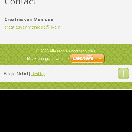
Contact
Creaties van Monique
creaties
vanmoniq
ue@live.
nl
© 2025 Alle rechten voorbehouden.
Maak een gratis website
Bekijk:
Mobiel
|
Desktop