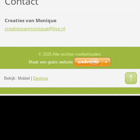
Contact
Creaties van Monique
creaties
vanmoniq
ue@live.
nl
© 2025 Alle rechten voorbehouden.
Maak een gratis website
Bekijk:
Mobiel
|
Desktop