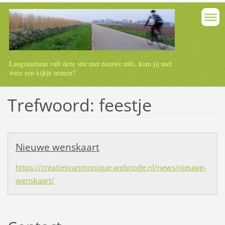
Langzaamaan vult deze site met nieuwe info, kom jij snel
weer een kijkje nemen?
Trefwoord: feestje
Nieuwe wenskaart
https://creatiesvanmonique.webnode.nl/news/nieuwe-
wenskaart/