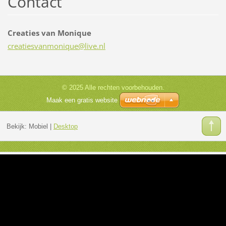
Contact
Creaties van Monique
creaties
vanmoniq
ue@live.
nl
© 2025 Alle rechten voorbehouden.
Maak een gratis website
Bekijk:
Mobiel
|
Desktop