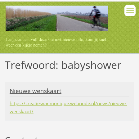
Langzaamaan vult deze site met nieuwe info, kom jij snel
weer een kijkje nemen?
Trefwoord: babyshower
Nieuwe wenskaart
https://creatiesvanmonique.webnode.nl/news/nieuwe-
wenskaart/