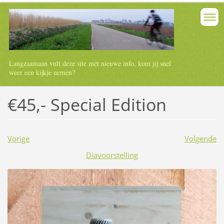
Langzaamaan vult deze site met nieuwe info, kom jij snel
weer een kijkje nemen?
€45,- Special Edition
Vorige
Volgende
Diavoorstelling